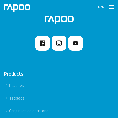
Products
Ratones
Teclados
Conjuntos de escritorio