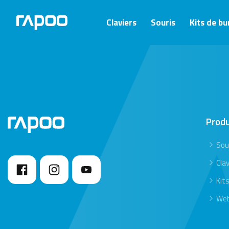
Claviers
Souris
Kits de b
Prod
Sou
Clav
Kit
We