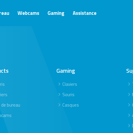
ureau
Webcams
Gaming
Assistance
ucts
Gaming
Su
ris
Claviers
iers
Souris
s de bureau
Casques
bcams