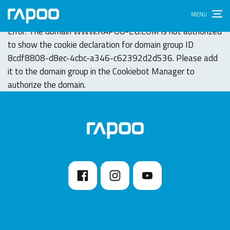
Cookie-Erklärung
Error: The domain WWW.RAPOO-EU.COM is not authorized
to show the cookie declaration for domain group ID
8cdf8808-d8ec-4cbc-a346-c62392d2d536. Please add
it to the domain group in the Cookiebot Manager to
authorize the domain.