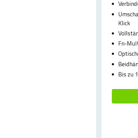
Verbind
Umschal
Klick
Vollstä
Fn-Mul
Optisch
Beidhä
Bis zu 