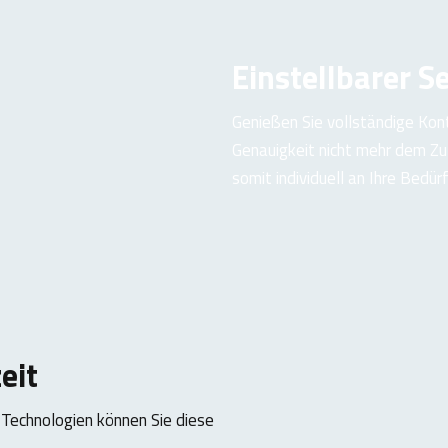
Einstellbarer S
Genießen Sie vollständige Kont
Genauigkeit nicht mehr dem Zuf
somit individuell an Ihre Bedü
eit
 Technologien können Sie diese