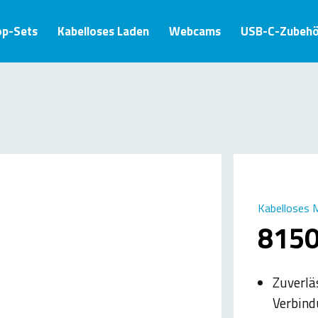
op-Sets
Kabelloses Laden
Webcams
USB-C-Zubehö
Kabelloses 
8150
Zuverlä
Verbind