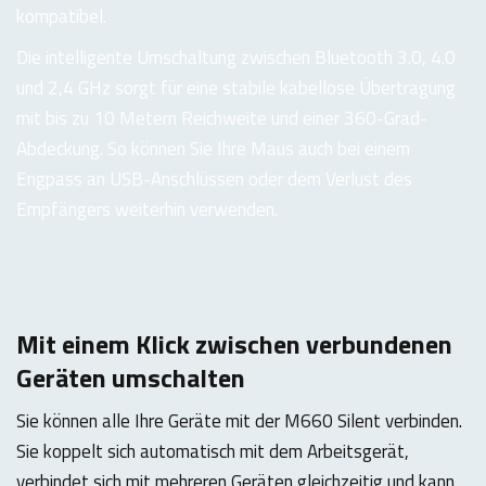
kompatibel.
Die intelligente Umschaltung zwischen Bluetooth 3.0, 4.0
und 2,4 GHz sorgt für eine stabile kabellose Übertragung
mit bis zu 10 Metern Reichweite und einer 360-Grad-
Abdeckung. So können Sie Ihre Maus auch bei einem
Engpass an USB-Anschlüssen oder dem Verlust des
Empfängers weiterhin verwenden.
Mit einem Klick zwischen verbundenen
Geräten umschalten
Sie können alle Ihre Geräte mit der M660 Silent verbinden.
Sie koppelt sich automatisch mit dem Arbeitsgerät,
verbindet sich mit mehreren Geräten gleichzeitig und kann