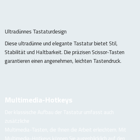
Ultradünnes Tastaturdesign
Diese ultradünne und elegante Tastatur bietet Stil,
Stabilität und Haltbarkeit. Die präzisen Scissor-Tasten
garantieren einen angenehmen, leichten Tastendruck.
Multimedia-Hotkeys
Der klassische Aufbau der Tastatur umfasst auch
zusätzliche
Multimedia-Tasten, die Ihnen die Arbeit erleichtern. Mit
Multimedia-Hotkeys können Sie augenblicklich auf den