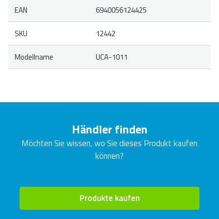
EAN
6940056124425
SKU
12442
Modellname
UCA-1011
Händler finden
Möchten Sie wissen, wo Sie dieses Produkt kaufen
können?
Produkte kaufen