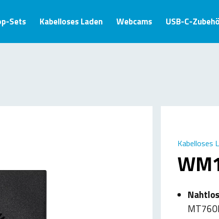
op-Sets
Kabelloses Laden
Webcams
USB-C-Zubehö
Kabelloses 
WM
Nahtlos
MT760M