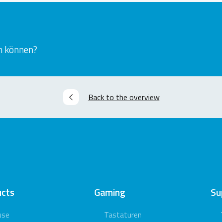
n können?
Back to the overview
ucts
Gaming
Su
use
Tastaturen