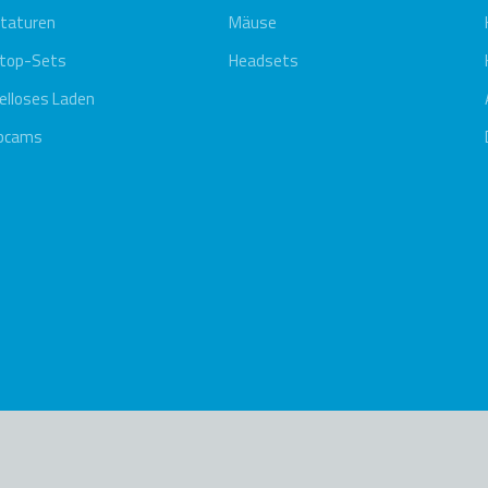
taturen
Mäuse
top-Sets
Headsets
elloses Laden
bcams