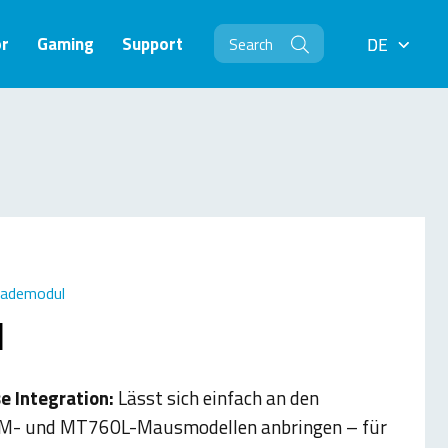
r
Gaming
Support
DE
DE
Lademodul
1
e Integration:
Lässt sich einfach an den
- und MT760L-Mausmodellen anbringen – für