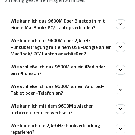
zu häufig gestellten Fragen zu finden.
Wie kann ich das 9600M über Bluetooth mit
einem MacBook/ PC/ Laptop verbinden?
Wie kann ich das 9600M über 2,4 GHz
Tastatur:
Funkübertragung mit einem USB-Dongle an ein
1. Schalten Sie die Tastatur ein.
MacBook/ PC/ Laptop anschließen?
2. Drücken Sie die Fn-Taste + Kanaltaste 1/2/3 (die
Wie schließe ich das 9600M an ein iPad oder
Tastatur ist mindestens 60 Sekunden lang
1. Nehmen Sie den Empfänger aus der Tastatur.
ein iPhone an?
erkennbar).
2. Stecken Sie den Empfänger in den USB-Anschluss
3. Rufen Sie das Bluetooth-Panel auf Ihrem Gerät
Wie schließe ich das 9600M an ein Android-
eines PCs oder Laptops.
Die Maus:
Tablet oder -Telefon an?
auf.
1. Schalten Sie die Maus ein.
Für eine einfache Schritt-für-Schritt-Anleitung
4. Suchen Sie nach der Rapoo-Tastatur und klicken Sie
Wie kann ich mit dem 9600M zwischen
2. Drücken Sie die Gerätetaste, um einen Kanal
scrollen Sie bitte auf dieser Seite nach unten und
Die Maus:
auf Verbinden.
mehreren Geräten wechseln?
auszuwählen.
sehen Sie sich das Video-Tutorial “Anschließen einer
1. Schalten Sie die Maus ein.
Maus:
– Die Status-LED blinkt schnell.
Rapoo Multi-mode Wireless Maus/Tastatur” an.
Wie kann ich die 2,4-GHz-Funkverbindung
2. Drücken Sie die Gerätetaste, um einen Kanal
Die Maus:
1. Schalten Sie die Maus ein.
3. Drücken Sie die Bluetooth-Taste für 3 Sekunden.
reparieren?