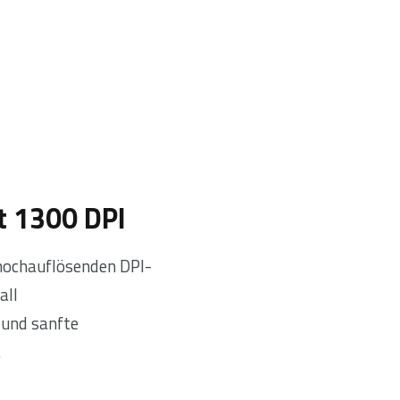
einen angenehmen, 
t 1300 DPI
 hochauflösenden DPI-
all
 und sanfte
.