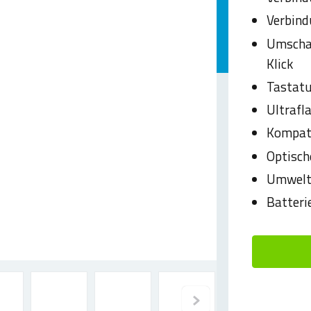
Verbind
Umschal
Klick
Tastatu
Ultrafl
Kompat
Optisch
Umweltf
Batteri