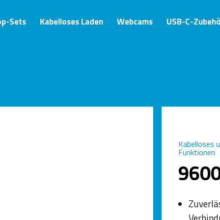
op-Sets
Kabelloses Laden
Webcams
USB-C-Zubehö
Kabelloses 
Funktionen
960
Zuverlä
Verbind