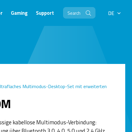
r
Gaming
Support
DE
DE
ultraflaches Multimodus-Desktop-Set mit erweiterten
0M
ssige kabellose Multimodus-Verbindung:
ung über Bluetooth 3.0, 4.0, 5.0 und 2,4 GHz