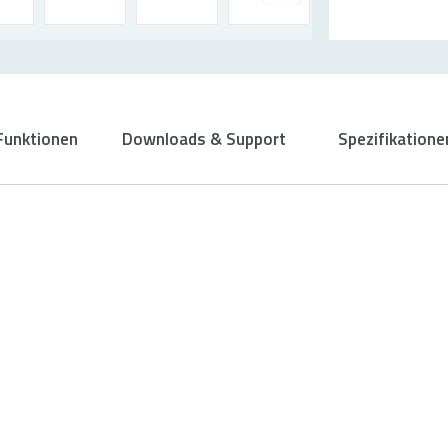
Funktionen
Downloads & Support
Spezifikatione
V
ollständig 
Konnektivitä