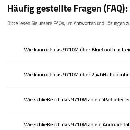
Häufig gestellte Fragen (FAQ)
Bitte lesen Sie unsere FAQs, um Antworten und Lösungen zu 
Wie kann ich das 9710M über Bluetooth mit 
Wie kann ich das 9710M über 2,4 GHz Funkübe
Tastatur:
1. Halten Sie die Tastenkombinationen Fn+1, Fn+2 
Tastatur ist 60 Sekunden lang auffindbar.
Wie schließe ich das 9710M an ein iPad oder e
2. Schließen Sie die Bluetooth-Kopplung auf Ihrem 
1. Nehmen Sie den Empfänger aus der Maus
2. Stecken Sie den Empfänger in den USB-Anschluss
Die Maus:
Koppeln Sie Ihr erstes Gerät:
Wie schließe ich das 9710M an ein Android-Tab
Die Maus:
1. Schalten Sie die Maus ein.