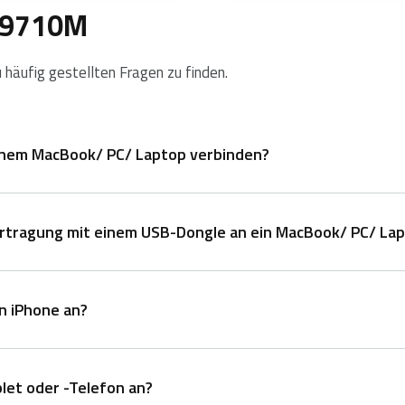
: 9710M
häufig gestellten Fragen zu finden.
einem MacBook/ PC/ Laptop verbinden?
rtragung mit einem USB-Dongle an ein MacBook/ PC/ Lap
oder Fn+3 mindestens 3 Sekunden lang gedrückt, um 3 verschie
in iPhone an?
Gerät ab.
 eines PCs oder Laptops.
let oder -Telefon an?