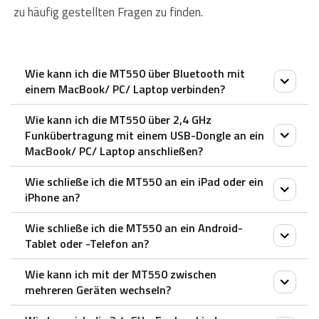
zu häufig gestellten Fragen zu finden.
Wie kann ich die MT550 über Bluetooth mit
einem MacBook/ PC/ Laptop verbinden?
Wie kann ich die MT550 über 2,4 GHz
1. Schalten Sie die Maus ein.
Funkübertragung mit einem USB-Dongle an ein
2. Drücken Sie die Gerätetaste, um einen Kanal
MacBook/ PC/ Laptop anschließen?
auszuwählen.
Wie schließe ich die MT550 an ein iPad oder ein
– Die Status-LED blinkt schnell.
1. Nehmen Sie den Empfänger aus der Maus.
iPhone an?
3. Drücken Sie die Bluetooth-Taste für 3 Sekunden.
2. Stecken Sie den Empfänger in den USB-Anschluss
– Die Status-LED blinkt langsamer.
Wie schließe ich die MT550 an ein Android-
eines PCs oder Laptops.
1. Schalten Sie die Maus ein.
Tablet oder -Telefon an?
– Rufen Sie das Bluetooth-Feld auf Ihrem Gerät auf.
2. Drücken Sie die Gerätetaste, um einen Kanal
Für eine einfache Schritt-für-Schritt-Anleitung
– Suchen Sie nach der Rapoo-Maus und klicken Sie
Wie kann ich mit der MT550 zwischen
auszuwählen.
scrollen Sie bitte auf dieser Seite nach unten und
1. Schalten Sie die Maus ein.
auf Verbinden.
mehreren Geräten wechseln?
– Die Status-LED blinkt schnell.
schauen Sie sich das Video-Tutorial “Anschließen einer
2. Drücken Sie die Gerätetaste, um einen Kanal
– Wenn die Verbindung hergestellt ist, schaltet sich
3. Drücken Sie die Bluetooth-Taste für 3 Sekunden.
Rapoo Multi-mode Wireless Maus” an.