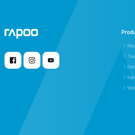
Prod
Mä
Tas
Dek
Kab
We