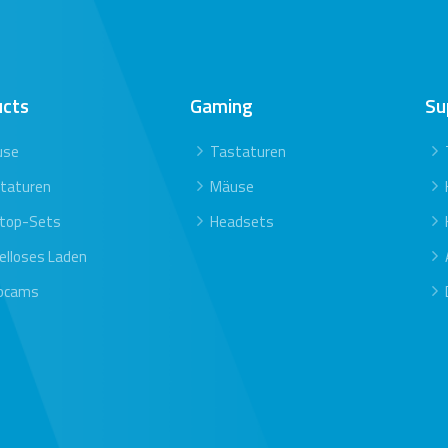
ucts
Gaming
Su
use
Tastaturen
taturen
Mäuse
top-Sets
Headsets
elloses Laden
bcams