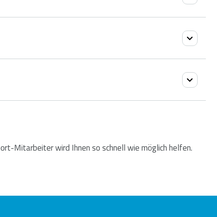
 Oberfläche dieses Problem verursacht.
dukt bitte mit einer klaren Beschreibung des
atzprodukt von Ihrem Händler, sofern verfügbar.
ort-Mitarbeiter wird Ihnen so schnell wie möglich helfen.