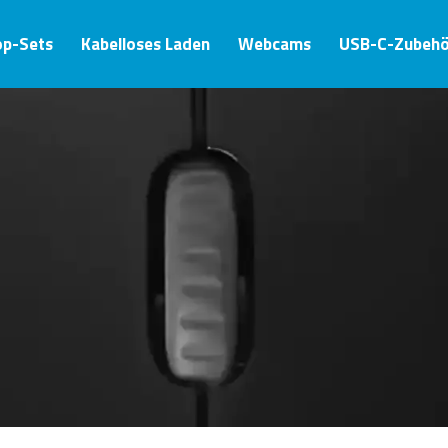
op-Sets
Kabelloses Laden
Webcams
USB-C-Zubehö