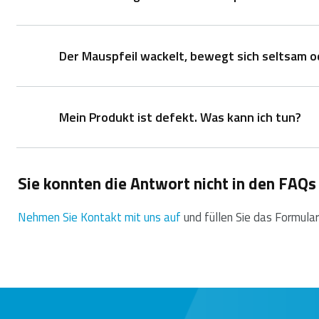
Schließen Sie das N200-Kabel einfach an einen USB
Der Mauspfeil wackelt, bewegt sich seltsam o
1. Bitte benutzen Sie die Maus auf dem Mauspad.
2. Probieren Sie die Maus auf einem weißen Blatt P
Mein Produkt ist defekt. Was kann ich tun?
1. Verwenden Sie ein Mauspad oder ein Stück Papier
2. Versuchen Sie, die Maus auf einer anderen Oberf
3. Reinigen Sie den Sensor an der Unterseite der M
Sie konnten die Antwort nicht in den FAQs
Wir bieten eine “Rückgabe an den Händler”-Garantie
Problems, dem Kaufbeleg und allem Zubehör an Ihren
Nehmen Sie Kontakt mit uns auf
und füllen Sie das Formular