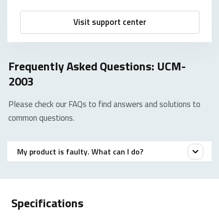
Visit support center
Frequently Asked Questions: UCM-
2003
Please check our FAQs to find answers and solutions to
common questions.
My product is faulty. What can I do?
We offer a ‚return to the retailer‘ warranty on our
products. In case of a defect, please return the
Specifications
product to your retailer with a clear description of the