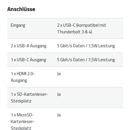
problem, proof of purchase, and all accessories.
Anschlüsse
During the warranty period, you will receive a
replacement product from the retailer if available.
Eingang
2 x USB-C (kompatibel mit
Thunderbolt 3 & 4)
2 x USB-A Ausgang
5 Gbit/s Daten / 7,5W Leistung
1 x USB-C Ausgang
5 Gbit/s Daten / 7,5W Leistung
1 x HDMI 2.0-
Ja
Ausgang
1 x SD-Kartenleser-
Ja
Steckplatz
1 x MicroSD-
Ja
Kartenleser-
Steckplatz