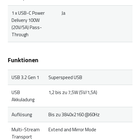
1 x USB-C Power
Ja
Delivery 100W
(20V/5A) Pass-
Through
Funktionen
USB 3.2 Gen 1
Superspeed USB
USB
1,2 bis zu 7,5W (5V/1,5A)
Akkuladung
Auflösung
Bis zu 3840x2160 @60Hz
Multi-Stream
Extend and Mirror Mode
Transport