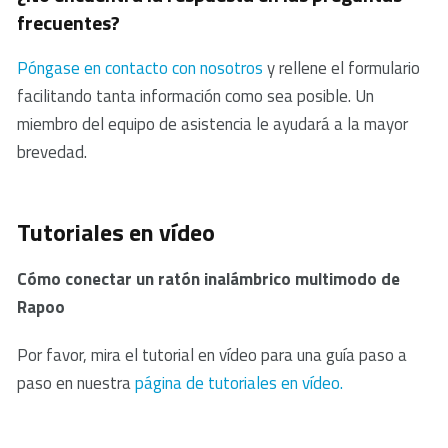
3. Si el PC/portátil no puede reconocer inicialmente el
en nuestros productos. En caso de defecto, devuelva
frecuentes?
receptor USB, vuelva a conectar el receptor.
el producto a su distribuidor con una descripción clara
4. Compruebe si la batería está instalada
del problema, la prueba de compra y todos los
Póngase en contacto con nosotros
y rellene el formulario
correctamente.
accesorios. Durante el período de garantía, recibirá un
facilitando tanta información como sea posible. Un
5. En el caso de que la batería esté baja, por favor
producto de reemplazo del minorista si está
miembro del equipo de asistencia le ayudará a la mayor
intente cambiarla.
disponible.
brevedad.
6. Aleje otros dispositivos inalámbricos en
funcionamiento del ratón y del receptor USB.
7. 7. Por favor, manténgase alejado de paredes u
Tutoriales en vídeo
objetos grandes porque esto puede reducir el
Cómo conectar un ratón inalámbrico multimodo de
alcance.
Rapoo
Por favor, mira el tutorial en vídeo para una guía paso a
paso en nuestra
página de tutoriales en vídeo.