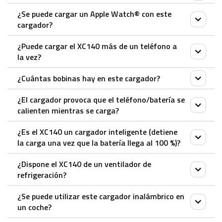
un adaptador QC) el XC140 tiene una salida de carga
reducirán la velocidad de carga.
Qi en cualquiera de los dos modos. Algunos teléfonos
¿Se puede cargar un Apple Watch® con este
de hasta 5 W.
El XC140 se carga eficazmente a través de la
cargador?
más anchos con carcasa pueden requerir la carga sólo
mayoría de las carcasas de teléfonos de hasta 4 mm
en modo horizontal.
¿Puede cargar el XC140 más de un teléfono a
de grosor.
No.
la vez?
¿Cuántas bobinas hay en este cargador?
No, el XC140 está diseñado para cargar un teléfono
o accesorio con tecnología Qi.
¿El cargador provoca que el teléfono/batería se
El XC140 cuenta con una sola bobina.
calienten mientras se carga?
¿Es el XC140 un cargador inteligente (detiene
Todos los cargadores generan algo de calor mientras
la carga una vez que la batería llega al 100 %)?
se cargan. Los cargadores de pared, las bases de
¿Dispone el XC140 de un ventilador de
carga e incluso los bancos de energía portátiles
Sí.
refrigeración?
pierden algo de energía en forma de calor. Los
cargadores inalámbricos no son diferentes; los
¿Se puede utilizar este cargador inalámbrico en
La almohadilla de carga XC140 tiene un diseño
cargadores que han sido sometidos a extensas
un coche?
eficiente en cuanto al calor y sin ventilador que ayuda
pruebas de eficiencia minimizarán la cantidad de