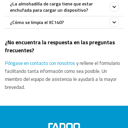
¿La almohadilla de carga tiene que estar
a mantener el cargador fresco.
No, la XC140 necesita estar conectada a una toma
energía desperdiciada por el calor. Los cargadores
enchufada para cargar un dispositivo?
de corriente para funcionar.
inalámbricos de Rapoo, incluida la almohadilla XC140,
¿Cómo se limpia el XC140?
cuentan con protección contra el sobrecalentamiento
Sí.
para garantizar una carga eficiente y segura.
Para limpiar el cargador, utilice un spray de limpieza
¿No encuentra la respuesta en las preguntas
eléctrica estándar o un paño húmedo.
frecuentes?
Póngase en contacto con nosotros
y rellene el formulario
facilitando tanta información como sea posible. Un
miembro del equipo de asistencia le ayudará a la mayor
brevedad.