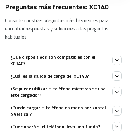
Preguntas más frecuentes: XC140
Consulte nuestras preguntas más frecuentes para
encontrar respuestas y soluciones a las preguntas
habituales.
¿Qué dispositivos son compatibles con el
XC140?
¿Cuál es la salida de carga del XC140?
El XC140 funciona con todos los dispositivos
compatibles con Qi. Qi es el estándar del Wireless
¿Se puede utilizar el teléfono mientras se usa
XC140 tiene una salida de carga de hasta 15 W para
este cargador?
Power
dispositivos con certificación Qi. Para utilizar la
(WPC) para la carga inalámbrica. Para obtener más
¿Puedo cargar el teléfono en modo horizontal
función de carga inalámbrica, necesitas un adaptador
Sí. Sin embargo, no debes mover el teléfono si
detalles sobre si su dispositivo tiene la certificación
o vertical?
QuickCharge/ QC 3.0 (incluido en el paquete del
quieres que siga cargando. Además, el uso de
Qi, consulte al fabricante de su teléfono o accesorio
XC140). Para la carga inalámbrica estándar (sin usar
¿Funcionará si el teléfono lleva una funda?
cualquier aplicación y la recepción de llamadas
y/o a su proveedor de servicios inalámbricos.
Puedes cargar todos los teléfonos compatibles con