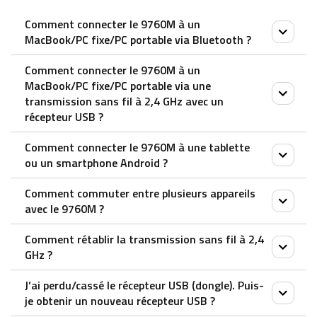
Comment connecter le 9760M à un
MacBook/PC fixe/PC portable via Bluetooth ?
Comment connecter le 9760M à un
Clavier :
MacBook/PC fixe/PC portable via une
1. Appuyez sur les combinaisons de touches Fn+1,
transmission sans fil à 2,4 GHz avec un
récepteur USB ?
Fn+2 ou Fn+3 et maintenez-les enfoncées pendant
au moins 3 secondes pour coupler 3 appareils
Comment connecter le 9760M à une tablette
1. Retirez le récepteur de la souris
différents via Bluetooth. Le clavier est détectable
ou un smartphone Android ?
2. Placez le récepteur dans le port USB d’un PC ou
pendant 60 secondes.
Comment commuter entre plusieurs appareils
d’un ordinateur portable.
2. Terminez le couplage Bluetooth sur votre appareil.
Souris :
avec le 9760M ?
1. Allumez la souris.
Souris :
Comment rétablir la transmission sans fil à 2,4
2. Appuyez sur le bouton du périphérique pour
Associez votre premier appareil :
Souris :
GHz ?
sélectionner un canal.
1. Allumez la souris.
1. Allumez votre souris.
– Le voyant d’état clignote rapidement.
2. Maintenez la pression sur le bouton Bluetooth
J’ai perdu/cassé le récepteur USB (dongle). Puis-
2. Connectez-la à vos appareils via Bluetooth ou le
Après avoir débranché et rebranché le récepteur USB,
3. Appuyez sur le bouton Bluetooth pendant 3
je obtenir un nouveau récepteur USB ?
pendant au moins 3 secondes pour effectuer le
récepteur USB, comme expliqué dans le tutoriel vidéo
dans les 30 secondes, éteignez la souris, puis