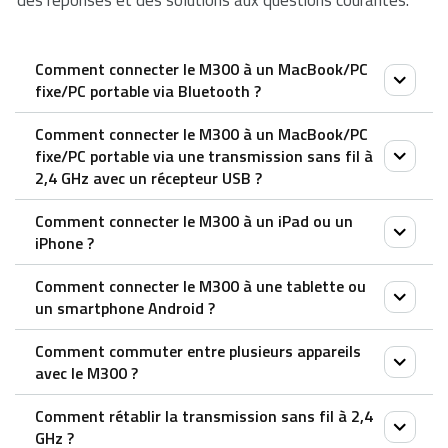
des réponses et des solutions aux questions courantes.
Comment connecter le M300 à un MacBook/PC
fixe/PC portable via Bluetooth ?
Comment connecter le M300 à un MacBook/PC
Associez votre premier appareil :
fixe/PC portable via une transmission sans fil à
2,4 GHz avec un récepteur USB ?
1. Allumez la souris.
2. Maintenez la pression sur le bouton Bluetooth
Comment connecter le M300 à un iPad ou un
1. Retirez le récepteur de la souris
pendant au moins 3 secondes pour effectuer le
iPhone ?
2. Placez le récepteur dans le port USB d’un PC ou
jumelage. Le voyant d’état clignote lentement en
Comment connecter le M300 à une tablette ou
d’un ordinateur portable.
rouge. La souris est détectable pendant 2 minutes.
1. Allumez la souris.
un smartphone Android ?
3. Rechercher la souris Rapoo et cliquer sur
2. Appuyez sur le bouton du dispositif pour
Comment commuter entre plusieurs appareils
Connecter. Lorsque la souris et votre appareil sont
sélectionner un canal.
1. Allumez la souris.
avec le M300 ?
appariés, le voyant s’éteint.
– Le voyant d’état clignote rapidement.
2. Appuyez sur le bouton du dispositif pour
3. Appuyez sur le bouton Bluetooth pendant 3
Comment rétablir la transmission sans fil à 2,4
Jumelez votre deuxième appareil :
sélectionner un canal.
1. Allumez votre souris.
secondes.
GHz ?