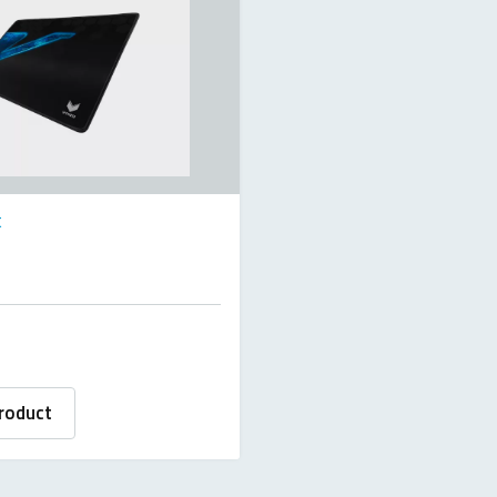
t
roduct