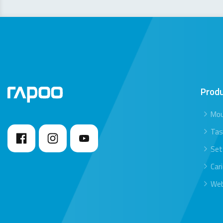
Prod
Mo
Tas
Set
Car
We