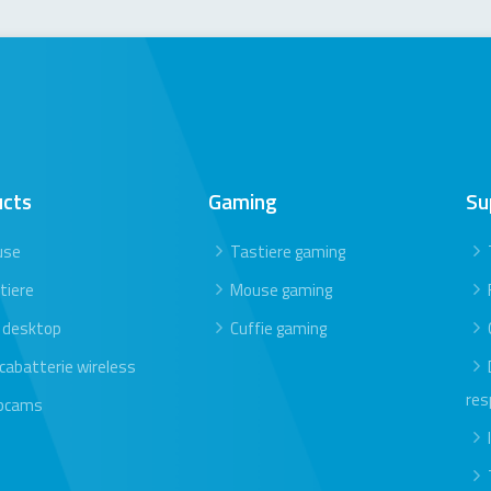
ucts
Gaming
Su
use
Tastiere gaming
tiere
Mouse gaming
 desktop
Cuffie gaming
icabatterie wireless
res
bcams