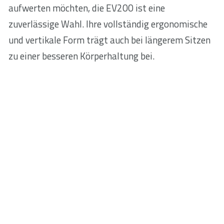
aufwerten möchten, die EV200 ist eine
zuverlässige Wahl. Ihre vollständig ergonomische
und vertikale Form trägt auch bei längerem Sitzen
zu einer besseren Körperhaltung bei.
Hochauflösender Sensor mit 1600 DPI
Genießen Sie die absolute Kontrolle: Der
leistungsstarke 1600 DPI-Sensor bietet Ihnen eine
reibungslose und präzise Mauszeigersteuerung.