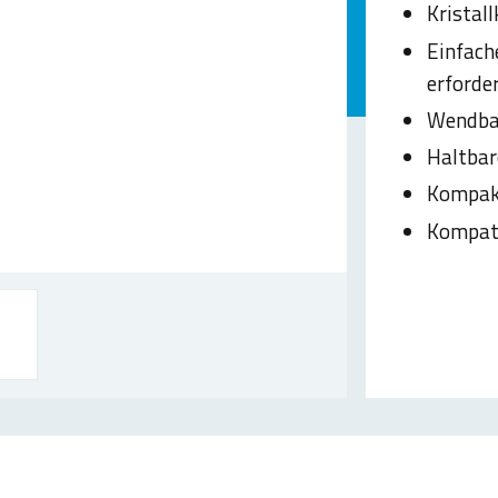
Kristal
Einfach
erforder
Wendbar
Haltba
Kompak
Kompati