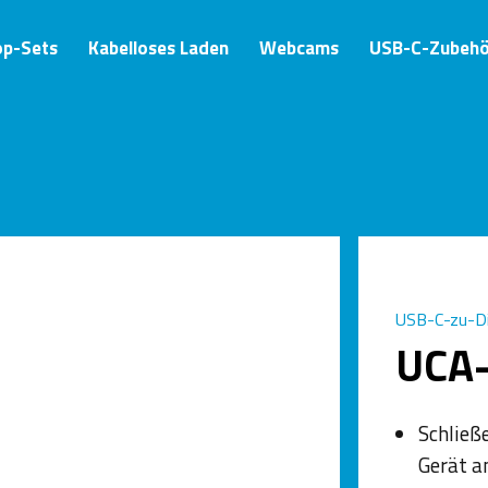
op-Sets
Kabelloses Laden
Webcams
USB-C-Zubehö
USB-C-zu-Di
UCA
Schließ
Gerät a