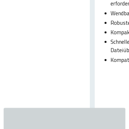
erforder
Wendbar
Robust
Kompak
Schnell
Dateiüb
Kompati