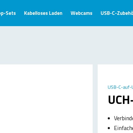
op-Sets
Kabelloses Laden
Webcams
USB-C-Zubehö
USB-C-auf-
UCH
Verbind
Einfach