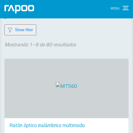
products
Show filter
Ordenado
Mostrando 1–9 de 80 resultados
por
los
últimos
Ratón óptico inalámbrico multimodo