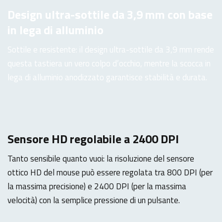
Design ultra-sottile da 3,9 mm con base
in lega di alluminio
Sottile e resistente: il design ultra-sottile da 3,9 mm rende
questa tastiera un vero colpo d’occhio, mentre la scocca in
lega di alluminio anodizzato garantisce stabilità e durata.
Sensore HD regolabile a 2400 DPI
Tanto sensibile quanto vuoi: la risoluzione del sensore
ottico HD del mouse può essere regolata tra 800 DPI (per
la massima precisione) e 2400 DPI (per la massima
velocità) con la semplice pressione di un pulsante.