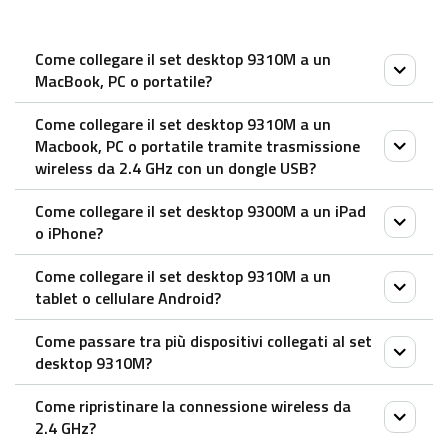
Come collegare il set desktop 9310M a un
MacBook, PC o portatile?
Come collegare il set desktop 9310M a un
Tastiera:
Macbook, PC o portatile tramite trasmissione
1. Tenere premute le combinazioni di tasti, Fn+1,
wireless da 2.4 GHz con un dongle USB?
Fn+2 o Fn+3 per almeno 3 secondi per accoppiare 3
Come collegare il set desktop 9300M a un iPad
diversi dispositivi via Bluetooth. La tastiera è
1. Estrarre il ricevitore dal mouse
o iPhone?
rilevabile per 60 secondi.
2. Inserire il ricevitore in una porta USB del PC o del
2. Completa l’accoppiamento Bluetooth sul tuo
Come collegare il set desktop 9310M a un
portatile.
Mouse:
tablet o cellulare Android?
dispositivo.
1. Accendere il mouse.
Come passare tra più dispositivi collegati al set
Mouse:
2. Premere il pulsante del dispositivo per selezionare
Mouse:
desktop 9310M?
Accoppiare il primo dispositivo:
un canale.
1. Accendere il mouse.
1. Accendere il mouse.
– Il LED di stato lampeggia velocemente.
Come ripristinare la connessione wireless da
2. Premere il pulsante del dispositivo per selezionare
Premere le combinazioni di tasti della tastiera, Fn+1,
2. Tenere premuto il pulsante Bluetooth per almeno
3. Premere il pulsante Bluetooth per 3 secondi.
2.4 GHz?
un canale.
Fn+2, Fn+3 e Fn+4 per passare da un dispositivo