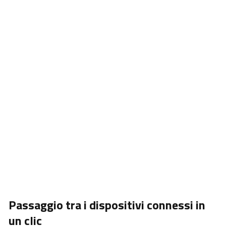
USB Wi-Fi a 2.4 GHz, il tuo mouse M660 Silent è
perfettamente compatibile.
Il passaggio intelligente tra Bluetooth 3.0,
Bluetooth 5.0 e rete wireless da 2.4 GHz garantisce
la trasmissione wireless stabile fino a 10 metri di
distanza e una copertura a 360°. Puoi continuare a
usare la tua tastiera anche in mancanza di una
porta USB o in caso di perdita del ricevitore.
Passaggio tra i dispositivi connessi in
un clic