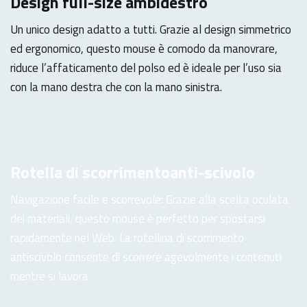
Design full-size ambidestro
Un unico design adatto a tutti. Grazie al design simmetrico
ed ergonomico, questo mouse è comodo da manovrare,
riduce l’affaticamento del polso ed è ideale per l’uso sia
con la mano destra che con la mano sinistra.
Rotella di scorrimento
anti-scivolo
Navigazione facile e scorrevole: Grazie alla scelta oculata
dei materiali, questo mouse è perfetto per spostarsi
rapidamente nel Web. La rotellina di scorrimento
antiscivolo consente di scorrere agevolmente i contenuti
mentre si lavora.