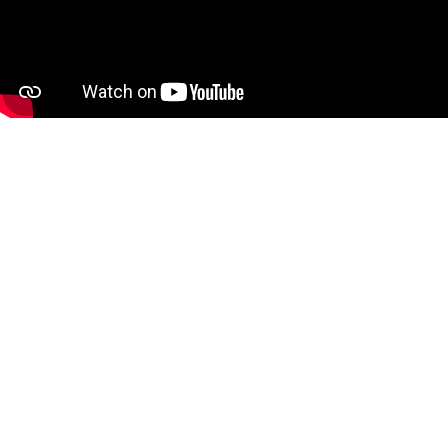
Connettività wireless
senza
interferenze
Studiata per migliorare il flusso di lavoro dei
professionisti, la tecnologia wireless multimodale
di Rapoo assicura la massima compatibilità e un
accoppiamento automatico. Sia che il tuo