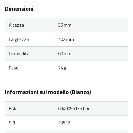
Dimensioni
Altezza
35 mm
Larghezza
102 mm
Profondità
60 mm
Peso
74 g
Informazioni sul modello (Bianco)
EAN
6940056135124
SKU
13512