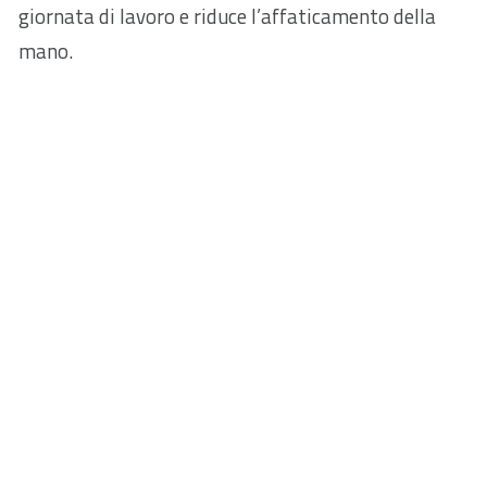
giornata di lavoro e riduce l’affaticamento della
mano.
Sensore regolabile da 3600 DPI
3600 Precisione fino all’ultimo pixel: con il sensore
DPI regolabile, la precisione è una sfida già vinta.
Regolabile da 1200 a 3600 DPI e adattabile alle
proprie preferenze.