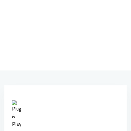
Facile installazione
Plug and play: non sono necessari né driver né
configurazione. È sufficiente collegarlo a una porta
USB ed è pronto per l’utilizzo.