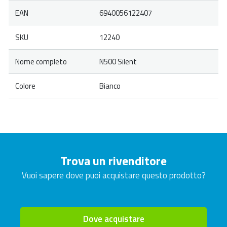
EAN
6940056122407
SKU
12240
Nome completo
N500 Silent
Colore
Bianco
Trova un rivenditore
Vuoi sapere dove puoi acquistare questo prodotto?
Dove acquistare