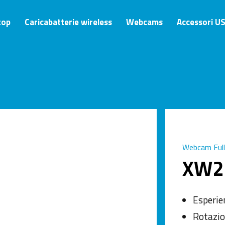
top
Caricabatterie wireless
Webcams
Accessori U
Webcam Ful
XW2
Esperie
Rotazio