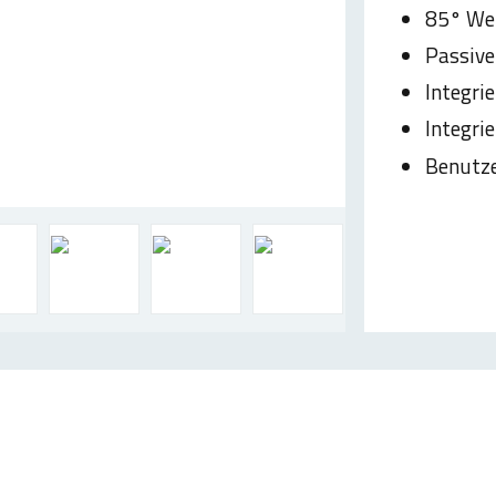
85° Wei
Passive
Integri
Integri
Benutze