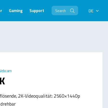
r
Gaming
Support
DE
DE
 Webcam
K
lösende, 2K-Videoqualität: 2560×1440p
l drehbar