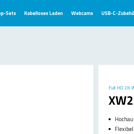
op-Sets
Kabelloses Laden
Webcams
USB-C-Zubehö
Full HD 2K
XW2
Hochauf
Flexibe