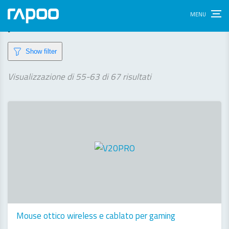
products
Show filter
Ordina
Visualizzazione di 55-63 di 67 risultati
in
base
al
più
recente
Mouse ottico wireless e cablato per gaming