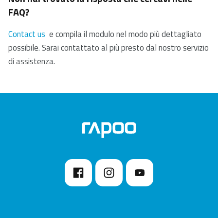
nostri prodotti. In caso di difetto, si prega di restituire
FAQ?
3. Pulire il sensore sul fondo del mouse con un panno
il prodotto al rivenditore con una chiara descrizione
asciutto.
del problema, la prova di acquisto e tutti gli
Contact us
e compila il modulo nel modo più dettagliato
accessori. Durante il periodo di garanzia, riceverai un
possibile. Sarai contattato al più presto dal nostro servizio
prodotto sostitutivo dal rivenditore, se disponibile.
di assistenza.