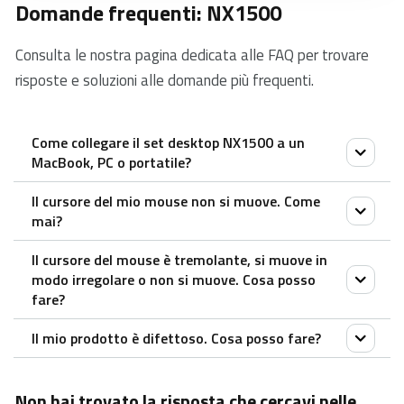
Domande frequenti: NX1500
Consulta le nostra pagina dedicata alle FAQ per trovare
risposte e soluzioni alle domande più frequenti.
Come collegare il set desktop NX1500 a un
MacBook, PC o portatile?
Il cursore del mio mouse non si muove. Come
Basta inserire il cavo dell’NX1500 in una porta USB
mai?
del PC o del portatile.
Il cursore del mouse è tremolante, si muove in
1. Si prega di utilizzare il mouse sul tappetino per il
modo irregolare o non si muove. Cosa posso
mouse.
fare?
2. Provate il mouse su un foglio di carta bianca per
Il mio prodotto è difettoso. Cosa posso fare?
controllare se la superficie speciale che usate causa
1. Usate un mousepad o un pezzo di carta per
questo problema.
controllare se la superficie può essere la ragione.
Offriamo una garanzia “ritorno al rivenditore” sui
Non hai trovato la risposta che cercavi nelle
2. Provate a usare il mouse su una superficie diversa.