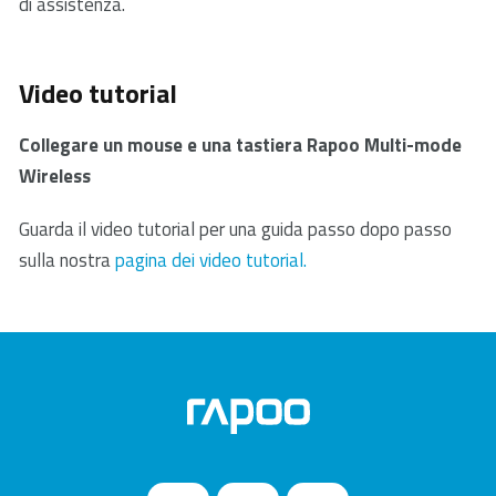
prodotto sostitutivo dal rivenditore, se disponibile.
di assistenza.
5. In caso di batteria scarica, provare a cambiare la
batteria.
6. Allontanare altri dispositivi wireless funzionanti dal
Video tutorial
mouse e dal ricevitore USB.
7. Si prega di tenere lontano da pareti o grandi
Collegare un mouse e una tastiera Rapoo Multi-mode
oggetti perché questo può ridurre la portata.
Wireless
Guarda il video tutorial per una guida passo dopo passo
sulla nostra
pagina dei video tutorial.