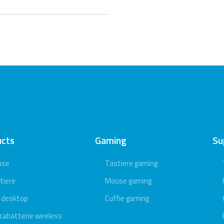
ucts
Gaming
Su
use
Tastiere gaming
tiere
Mouse gaming
 desktop
Cuffie gaming
icabatterie wireless