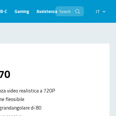
SB-C
Gaming
Assistenza
IT
IT
70
za video realistica a 720P
e flessibile
 grandangolare di 80