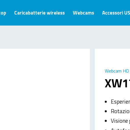
top
Caricabatterie wireless
Webcams
Accessori U
Webcam HD
XW1
Esperien
Rotazion
Visione