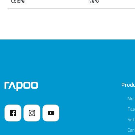
Colore
Nero
Prod
Mo
Tas
Set
Car