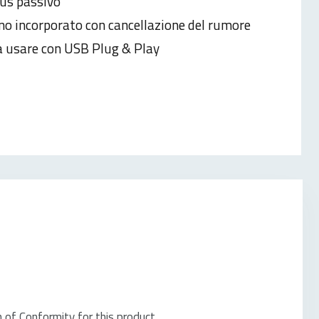
us passivo
no incorporato con cancellazione del rumore
da usare con USB Plug & Play
of Conformity for this product