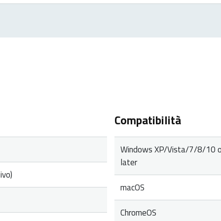
roducts. In case of a defect, please return the product to your r
rranty period, you will receive a replacement product from the re
Compatibilità
Windows XP/Vista/7/8/10 o
later
ivo)
macOS
ChromeOS