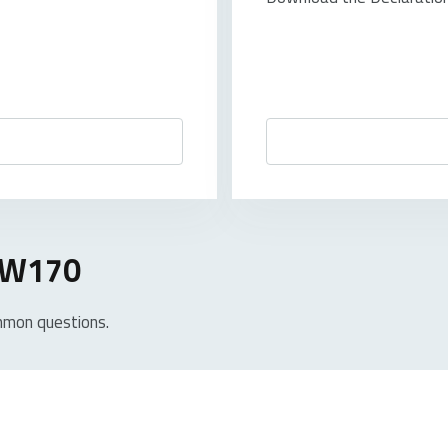
 XW170
mmon questions.