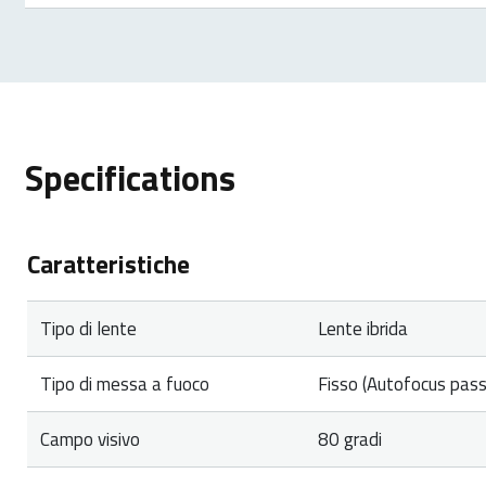
We offer a ‘return to the retailer’ warranty on our p
proof of purchase, and all accessories. During the wa
Specifications
Caratteristiche
Tipo di lente
Lente ibrida
Tipo di messa a fuoco
Fisso (Autofocus pass
Campo visivo
80 gradi