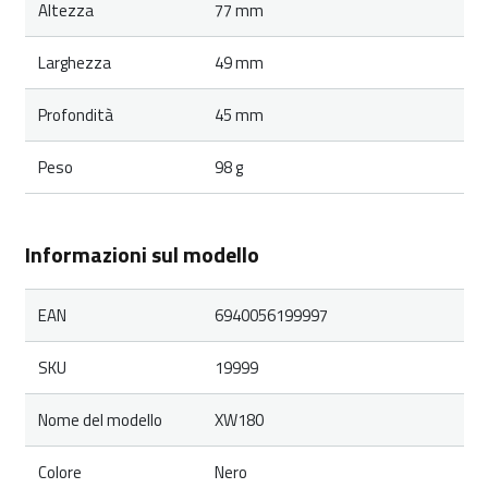
Altezza
77 mm
Larghezza
49 mm
Profondità
45 mm
Peso
98 g
Informazioni sul modello
EAN
6940056199997
SKU
19999
Nome del modello
XW180
Colore
Nero