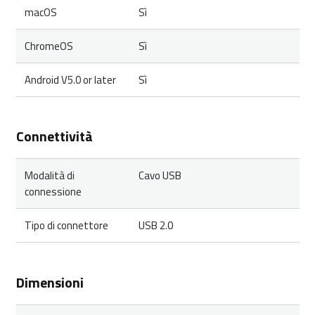
macOS
Sì
ChromeOS
Sì
Android V5.0 or later
Sì
Connettività
Modalità di
Cavo USB
connessione
Tipo di connettore
USB 2.0
Dimensioni