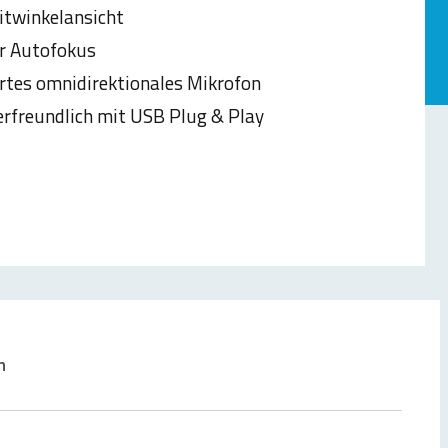
twinkelansicht
r Autofokus
ertes omnidirektionales Mikrofon
rfreundlich mit USB Plug & Play
n