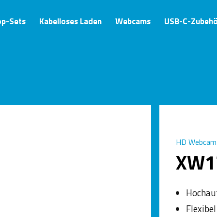
op-Sets
Kabelloses Laden
Webcams
USB-C-Zubehö
HD Webcam
XW1
Hochauf
Flexibe