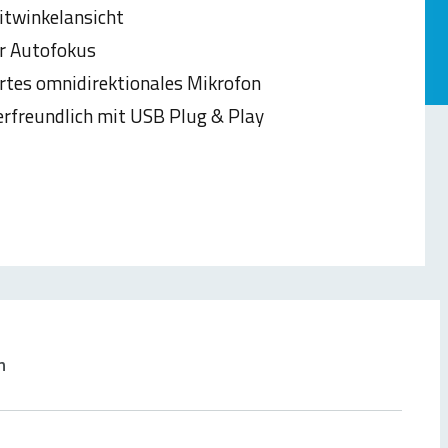
twinkelansicht
r Autofokus
ertes omnidirektionales Mikrofon
rfreundlich mit USB Plug & Play
n