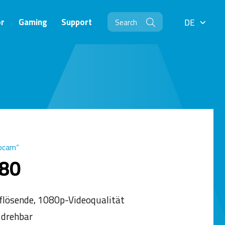
r
Gaming
Support
DE
DE
bcam“
80
lösende, 1080p-Videoqualität
l drehbar