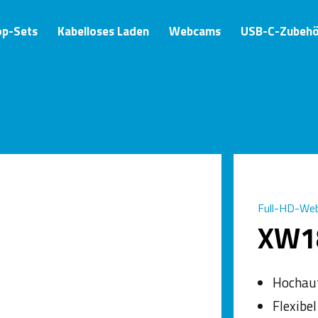
op-Sets
Kabelloses Laden
Webcams
USB-C-Zubehö
Full-HD-We
XW1
Hochauf
Flexibe